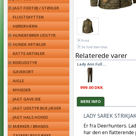
JAGT FODTØJ / STØVLER
FLUGTSKYTTEN
HØRERVÆRN
HUNDEFØRER UDSTYR
Print
HUNDE ARTIKLER
Se fuld størrelse
KATTE ARTIKLER
Relaterede varer
RIDEUDSTYR
Lady Ann Full...
GAVEKORT
AIGLE
999.00 DKK
NYHEDER
JAGT GAVE IDE
MERE INFO
JAGT UDSTYR BUE JÆGER
LADY SAREK STRIKJA
JAGT HALS HOVED
Er fra Deerhunters. Lady
MÆRKER / BRANDS
har den en flatterende 
TASKER/ RYGSÆKKE