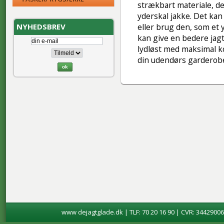
strækbart materiale, d
yderskal jakke. Det kan
NYHEDSBREV
eller brug den, som et
kan give en bedere
jagt
lydløst med maksimal kom
din udendørs garderob
www dejagtglade.dk | TLF: 70 20 16 90 | CVR: 34429006