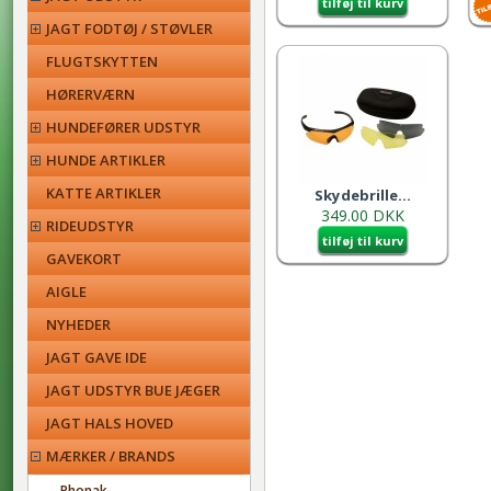
tilføj til kurv
JAGT FODTØJ / STØVLER
FLUGTSKYTTEN
HØRERVÆRN
HUNDEFØRER UDSTYR
HUNDE ARTIKLER
KATTE ARTIKLER
Skydebrille...
349.00 DKK
RIDEUDSTYR
tilføj til kurv
GAVEKORT
AIGLE
NYHEDER
JAGT GAVE IDE
JAGT UDSTYR BUE JÆGER
JAGT HALS HOVED
MÆRKER / BRANDS
Phonak