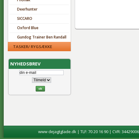
Deerhunter
SICCARO
Oxford Blue
Gundog Trainer Ben Randall
TASKER/ RYGSÆKKE
NYHEDSBREV
www dejagtglade.dk | TLF: 70 20 16 90 | CVR: 34429006