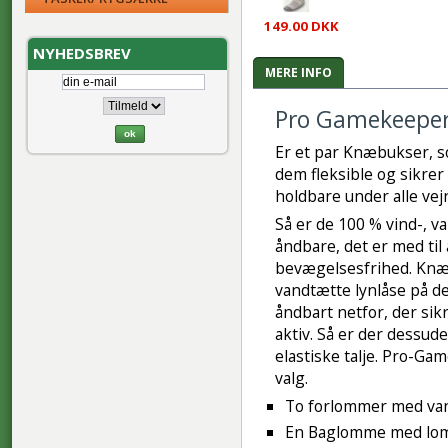
149.00 DKK
NYHEDSBREV
MERE INFO
Pro Gamekeeper
Er et par Knæbukser, s
dem fleksible og sikre
holdbare under alle vej
Så er de 100 % vind-, 
åndbare
, det er med til
bevægelsesfrihed. Knæb
vandtætte lynlåse på d
åndbart netfor, der sik
aktiv. Så er der dessud
elastiske talje. Pro-G
valg.
To forlommer med van
En Baglomme med lo