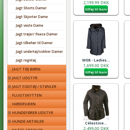
2,199.99 DKK
Jagt Shorts Damer
tilføj til kurv
Jagt Skjorter Dame
Jagt veste Dame
Jagt trøjer/ fleece Damer
Jagt tilbehør til Damer
Jagt undertøj/sokker Damer
W08 - Ladies...
Jagt regntøj
1,699.00 DKK
JAGT TØJ BØRN.
tilføj til kurv
JAGT UDSTYR
JAGT FODTØJ / STØVLER
FLUGTSKYTTEN
HØRERVÆRN
HUNDEFØRER UDSTYR
HUNDE ARTIKLER
Célestine...
2,499.00 DKK