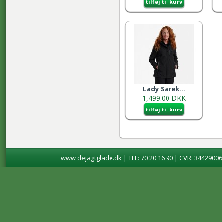
tilføj til kurv
Lady Sarek...
1,499.00 DKK
tilføj til kurv
www dejagtglade.dk | TLF: 70 20 16 90 | CVR: 34429006