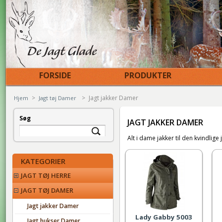
FORSIDE
PRODUKTER
>
>
Jagt jakker Damer
Hjem
Jagt tøj Damer
Søg
JAGT JAKKER DAMER
Alt i dame jakker til den kvindli
KATEGORIER
JAGT TØJ HERRE
JAGT TØJ DAMER
Jagt jakker Damer
Lady Gabby 5003
Jagt bukser Damer