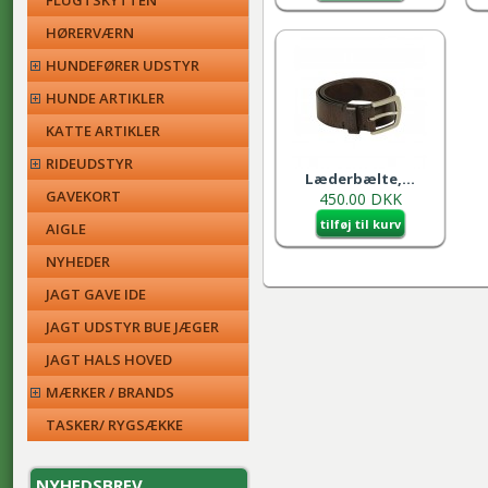
FLUGTSKYTTEN
HØRERVÆRN
HUNDEFØRER UDSTYR
HUNDE ARTIKLER
KATTE ARTIKLER
RIDEUDSTYR
Læderbælte,...
GAVEKORT
450.00 DKK
tilføj til kurv
AIGLE
NYHEDER
JAGT GAVE IDE
JAGT UDSTYR BUE JÆGER
JAGT HALS HOVED
MÆRKER / BRANDS
TASKER/ RYGSÆKKE
NYHEDSBREV