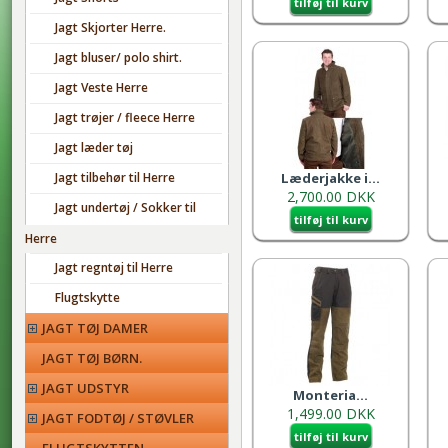
tilføj til kurv
Jagt Skjorter Herre.
Jagt bluser/ polo shirt.
Jagt Veste Herre
Jagt trøjer / fleece Herre
Jagt læder tøj
Jagt tilbehør til Herre
Læderjakke i...
2,700.00 DKK
Jagt undertøj / Sokker til
tilføj til kurv
Herre
Jagt regntøj til Herre
Flugtskytte
JAGT TØJ DAMER
JAGT TØJ BØRN.
JAGT UDSTYR
Monteria...
1,499.00 DKK
JAGT FODTØJ / STØVLER
tilføj til kurv