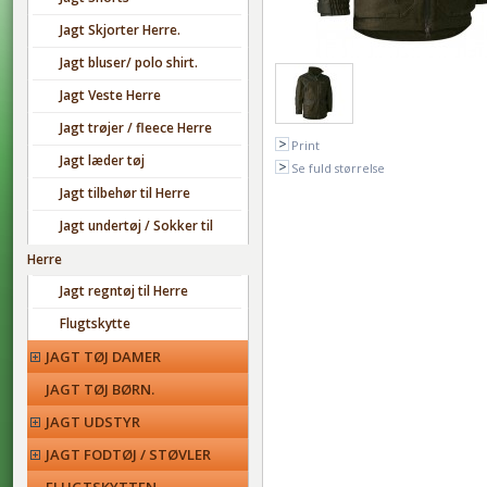
Jagt Skjorter Herre.
Jagt bluser/ polo shirt.
Jagt Veste Herre
Jagt trøjer / fleece Herre
Print
Jagt læder tøj
Se fuld størrelse
Jagt tilbehør til Herre
Jagt undertøj / Sokker til
Herre
Jagt regntøj til Herre
Flugtskytte
JAGT TØJ DAMER
JAGT TØJ BØRN.
JAGT UDSTYR
JAGT FODTØJ / STØVLER