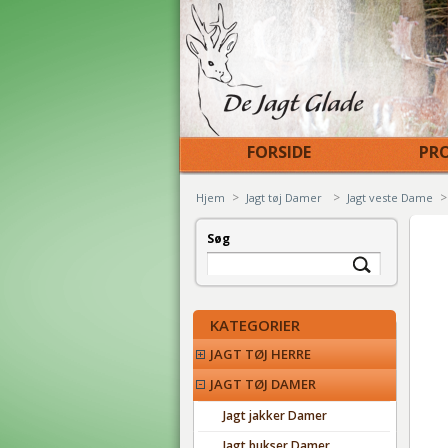
FORSIDE
PRO
>
>
>
Hjem
Jagt tøj Damer
Jagt veste Dame
Søg
KATEGORIER
JAGT TØJ HERRE
JAGT TØJ DAMER
Jagt jakker Damer
Jagt bukser Damer