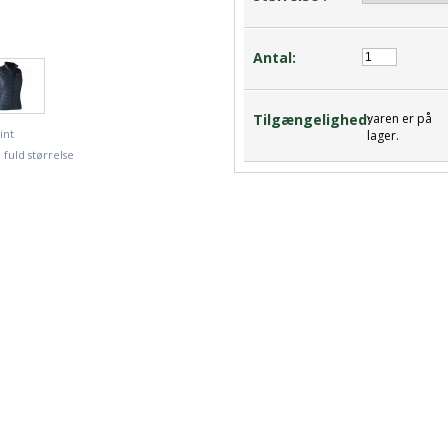
Antal:
Tilgængelighed:
varen er på
int
lager.
 fuld størrelse