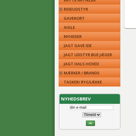
KATTE ARTIKLER
RIDEUDSTYR
GAVEKORT
AIGLE
NYHEDER
JAGT GAVE IDE
JAGT UDSTYR BUE JÆGER
JAGT HALS HOVED
MÆRKER / BRANDS
TASKER/ RYGSÆKKE
NYHEDSBREV