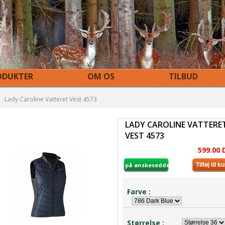
DUKTER
OM OS
TILBUD
Lady Caroline Vatteret Vest 4573
LADY CAROLINE VATTERE
VEST 4573
599.00 
på ønskeseddel
Farve :
Størrelse :