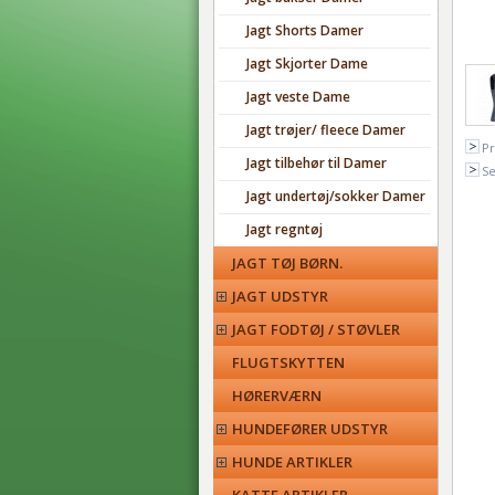
Jagt Shorts Damer
Jagt Skjorter Dame
Jagt veste Dame
Jagt trøjer/ fleece Damer
Pr
Jagt tilbehør til Damer
Se
Jagt undertøj/sokker Damer
Jagt regntøj
JAGT TØJ BØRN.
JAGT UDSTYR
JAGT FODTØJ / STØVLER
FLUGTSKYTTEN
HØRERVÆRN
HUNDEFØRER UDSTYR
HUNDE ARTIKLER