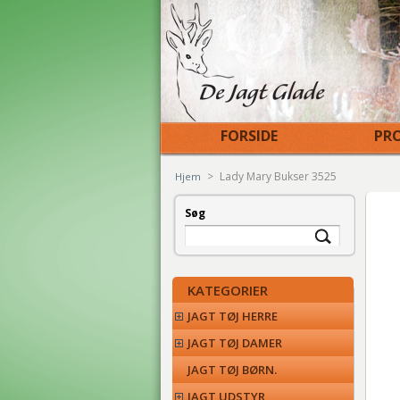
FORSIDE
PRO
>
Lady Mary Bukser 3525
Hjem
Søg
KATEGORIER
JAGT TØJ HERRE
JAGT TØJ DAMER
JAGT TØJ BØRN.
JAGT UDSTYR