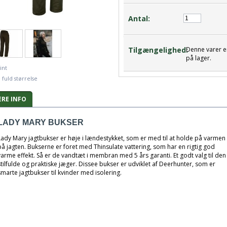
Antal:
Tilgængelighed:
Denne varer e
på lager.
int
 fuld størrelse
RE INFO
LADY MARY BUKSER
Lady Mary jagtbukser er høje i lændestykket, som er med til at holde på varmen
på jagten. Bukserne er foret med Thinsulate vattering, som har en rigtig god
varme effekt. Så er de vandtæt i membran med 5 års garanti. Et godt valg til den
stilfulde og praktiske jæger. Dissee bukser er udviklet af
Deerhunter, som er
smarte jagtbukser til kvinder med isolering.