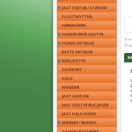
JAGT FODTØJ / STØVLER
FLUGTSKYTTEN
HØRERVÆRN
HUNDEFØRER UDSTYR
Pr
HUNDE ARTIKLER
Se
KATTE ARTIKLER
ME
RIDEUDSTYR
GAVEKORT
AIGLE
NYHEDER
JAGT GAVE IDE
JAGT UDSTYR BUE JÆGER
JAGT HALS HOVED
MÆRKER / BRANDS
TASKER/ RYGSÆKKE