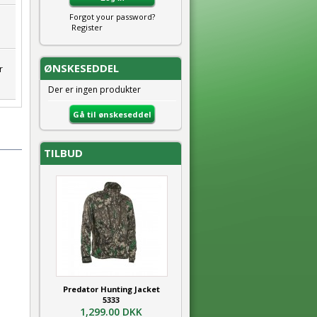
Forgot your password?
Register
ØNSKESEDDEL
r
Der er ingen produkter
Gå til ønskeseddel
TILBUD
Predator Hunting Jacket
5333
1,299.00 DKK