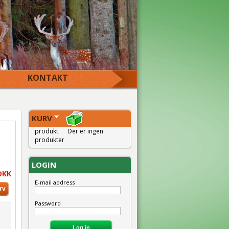
KONTAKT
KURV
produkt
Der er ingen
produkter
m
LOGIN
DKK
E-mail address
Password