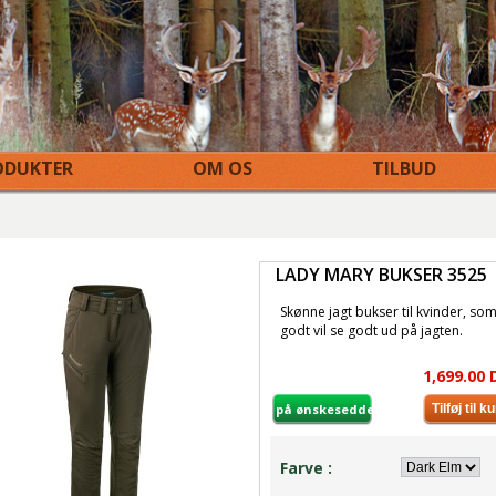
DUKTER
OM OS
TILBUD
LADY MARY BUKSER 3525
Skønne jagt bukser til kvinder, so
godt vil se godt ud på jagten.
1,699.00 
på ønskeseddel
Farve :