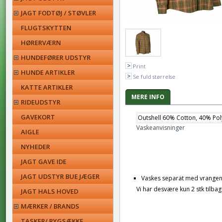
JAGT FODTØJ / STØVLER
FLUGTSKYTTEN
HØRERVÆRN
HUNDEFØRER UDSTYR
Print
HUNDE ARTIKLER
Se fuld størrelse
KATTE ARTIKLER
MERE INFO
RIDEUDSTYR
GAVEKORT
Outshell
60% Cotton, 40% Pol
Vaskeanvisninger
AIGLE
NYHEDER
JAGT GAVE IDE
JAGT UDSTYR BUE JÆGER
Vaskes separat med vrangen
Vi har desvære kun 2 stk tilb
JAGT HALS HOVED
MÆRKER / BRANDS
TASKER/ RYGSÆKKE