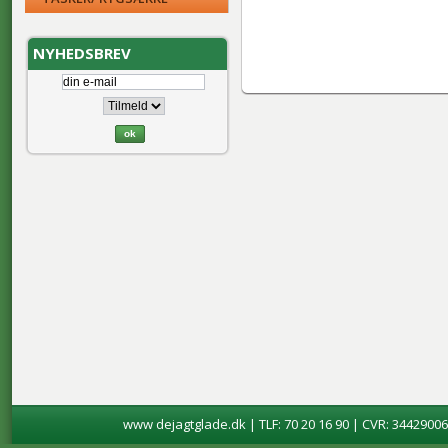
NYHEDSBREV
www dejagtglade.dk | TLF: 70 20 16 90 | CVR: 34429006